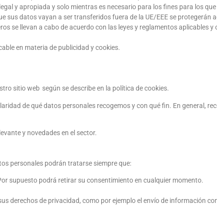
al y apropiada y solo mientras es necesario para los fines para los que
que sus datos vayan a ser transferidos fuera de la UE/EEE se protegerá
eros se llevan a cabo de acuerdo con las leyes y reglamentos aplicables y
cable en materia de publicidad y cookies.
o sitio web según se describe en la política de cookies.
laridad de qué datos personales recogemos y con qué fin. En general, r
levante y novedades en el sector.
atos personales podrán tratarse siempre que:
 Por supuesto podrá retirar su consentimiento en cualquier momento.
sus derechos de privacidad, como por ejemplo el envío de información com