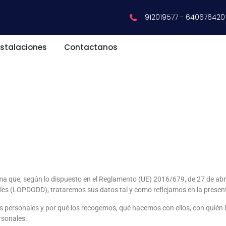
912019577 - 640676420
nstalaciones
Contactanos
ma que, según lo dispuesto en el Reglamento (UE) 2016/679, de 27 de abril
ales (LOPDGDD), trataremos sus datos tal y como reflejamos en la present
s personales y por qué los recogemos, qué hacemos con ellos, con quién
rsonales.