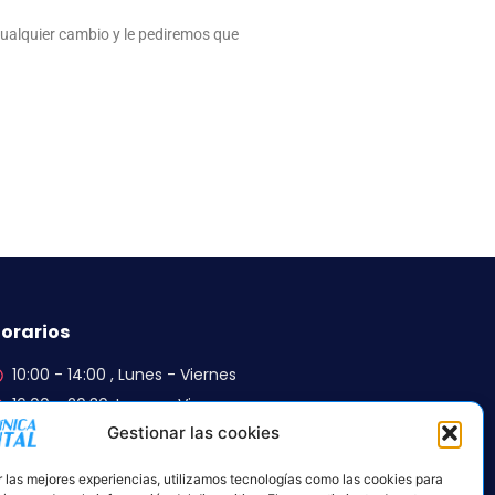
cualquier cambio y le pediremos que
orarios
10:00 - 14:00 , Lunes - Viernes
16:00 - 20:30, Lunes - Viernes
Gestionar las cookies
ara solicitar una cita u otra
onsulta, clic en el siguiente boton
r las mejores experiencias, utilizamos tecnologías como las cookies para