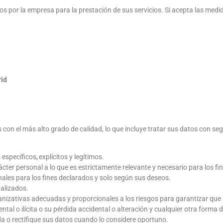
os por la empresa para la prestación de sus servicios. Si acepta las medi
rid
on el más alto grado de calidad, lo que incluye tratar sus datos con se
 específicos
,
explícitos y legítimos.
cter personal a lo que es estrictamente relevante y necesario para los fi
ales para los fines declarados y solo según sus deseos.
alizados.
anizativas adecuadas y proporcionales a los riesgos para garantizar que
al o ilícita o su pérdida accidental o alteración y cualquier otra forma de
 o rectifique sus datos cuando lo considere oportuno.