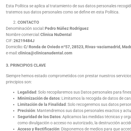
Esta Política se aplica al tratamiento de sus datos personales recogid
tratemos sus datos personales como se define en esta Política.
CONTACTO
Denominación social:
Pedro Núñez Rodríguez
Nombre comercial:
Clinica NuDental
CIF:
26219484J
Domicilio:
C/ Ronda de Oviedo nº57, 28523, Rivas-vaciamadrid, Mad
e-mail:
clinica@clinicanudental.com
3. PRINCIPIOS CLAVE
Siempre hemos estado comprometidos con prestar nuestros servicios c
principios son:
Legalidad
: Solo recopilaremos sus Datos personales para fines
Minimización de datos
: Limitamos la recogida de datos de cará
Limitación de la Finalidad
: Solo recogeremos sus datos person
Precisión
: Mantendremos sus datos personales exactos y actu
Seguridad de los Datos
: Aplicamos las medidas técnicas y org
como divulgación o acceso no autorizado, la destrucción accident
Acceso y Rectificación
: Disponemos de medios para que acceda