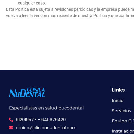
cualquier caso.
Esta Política está sujeta a revisiones periódicas y la empresa puede
vuelva a leer la versión más reciente de nuestra Política y que confir
Links
Inicio
Especialistas en salud bucodental
Servicios
912019577 - 640676420
Equipo Cl
clinica@clinicanudental.com
Instalacio