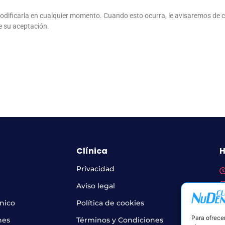
 modificarla en cualquier momento. Cuando esto ocurra, le avisaremos de 
me su aceptación.
Clínica
H
Privacidad
Aviso legal
ínico
Política de cookies
P
c
Para ofrece
nes
Términos y Condiciones